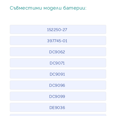
Съвместими модели батерии:
152250-27
397745-01
DC9062
DC9071
DC9091
DC9096
DC9099
DE9036