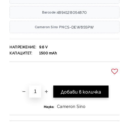
4894128054870
Barcode:
CS-DEW855PW
Cameron Sino PN:
НАПРЕЖЕНИЕ:
9.6
V
КАПАЦИТЕТ:
1500
mAh
Добави в желани
Cameron Sino
Марка: