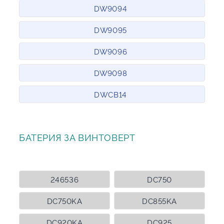
DW9094
DW9095
DW9096
DW9098
DWCB14
БАТЕРИЯ ЗА ВИНТОВЕРТ
246536
DC750
DC750KA
DC855KA
DC920KA
DC925