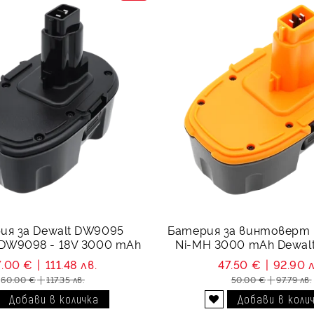
ия за Dewalt DW9095
Батерия за винтоверт 
DW9098 - 18V 3000 mAh
Ni-MH 3000 mAh Dewal
DW9096
7.00 €
111.48 лв.
47.50 €
92.90 л
60.00 €
117.35 лв.
50.00 €
97.79 лв.
Добави в желани