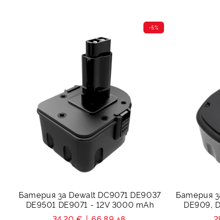
-5%
Батерия за Dewalt DC9071 DE9037
Батерия з
DE9501 DE9071 - 12V 3000 mAh
DE909, D
34.20 €
66.89 лв.
2