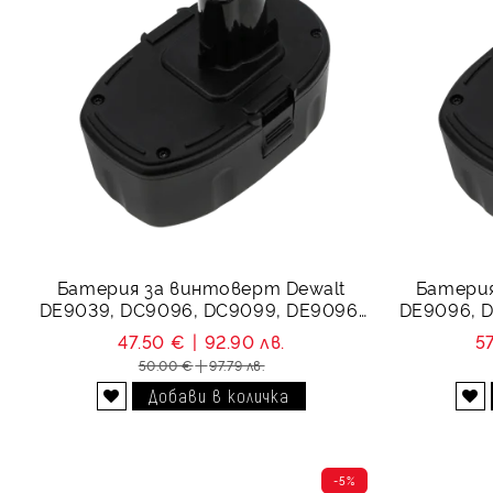
Батерия за винтоверт Dewalt
Батерия
DE9039, DC9096, DC9099, DE9096,
DE9096, D
DE9095 - 18V Li-Ion 3000 mAh
DC9099 
47.50 €
92.90 лв.
5
50.00 €
97.79 лв.
Добави в желани
Добави в желани
-5%