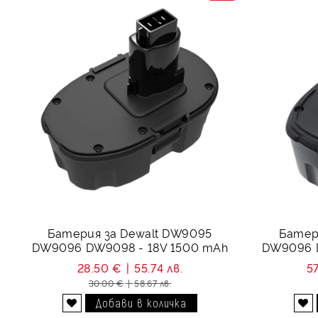
Батерия за Dewalt DW9095
Батер
DW9096 DW9098 - 18V 1500 mAh
DW9096 
28.50 €
55.74 лв.
5
30.00 €
58.67 лв.
Добави в желани
Добави в желани