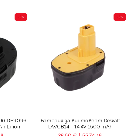
-5%
-5%
096 DE9096
Батерия за винтоверт Dewalt
h Li-ion
DWCB14 - 14.4V 1500 mAh
в.
28.50 €
55.74 лв.