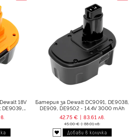
Dewalt 18V
Батерия за Dewalt DC9091, DE9038,
t DE9039,
DE909, DE9502 - 14.4V 3000 mAh
в.
42.75 €
83.61 лв.
45.00 €
88.01 лв.
Добави в желани