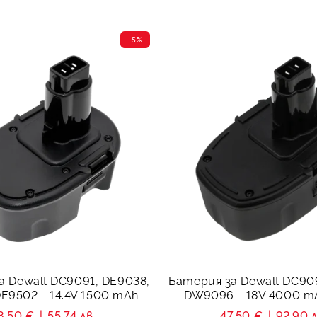
-5%
а Dewalt DC9091, DE9038,
Батерия за Dewalt DC9
E9502 - 14.4V 1500 mAh
DW9096 - 18V 4000 mA
8.50 €
55.74 лв.
47.50 €
92.90 л