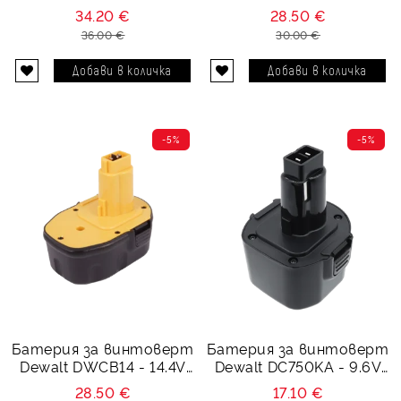
DE9071 - 12V 3000 mAh
DE9502 - 14.4V 1500 mAh
34.20 €
28.50 €
36.00 €
30.00 €
-5%
-5%
Батерия за винтоверт
Батерия за винтоверт
Dewalt DWCB14 - 14.4V
Dewalt DC750KA - 9.6V
1500 mAh
1500 mAh
28.50 €
17.10 €