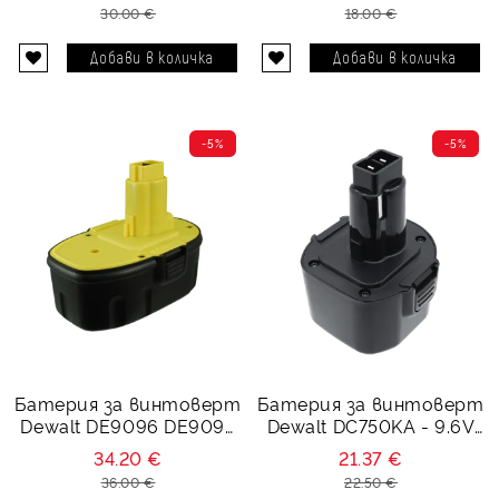
30.00 €
18.00 €
-5%
-5%
Батерия за винтоверт
Батерия за винтоверт
Dewalt DE9096 DE9095
Dewalt DC750KA - 9.6V
DE9039 DC9096
3000 mAh
34.20 €
21.37 €
DC9099 - 18V 1500 mAh
36.00 €
22.50 €