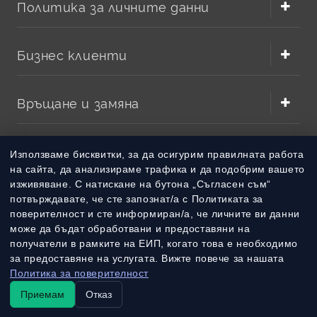
Политика за личните данни
Бизнес клиенти
Връщане и замяна
Методи на плащане
Използваме бисквитки, за да осигурим правилната работа
на сайта, да анализираме трафика и да подобрим вашето
изживяване. С натискане на бутона „Съгласен съм“
Методи на доставка
потвърждавате, че сте запознат/а с Политиката за
поверителност и сте информиран/а, че личните ви данни
може да бъдат обработвани и предоставяни на
получатели в рамките на ЕИП, когато това е необходимо
за предоставяне на услугата. Вижте повече за нашата
Политика за поверителност
Приемам
Отказ
© 2010 – 2026 Всички права запазени
batterymarket.bg