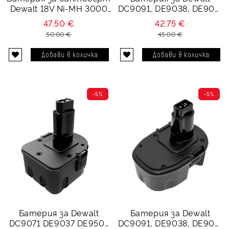
Dewalt 18V Ni-MH 3000
DC9091, DE9038, DE909,
mAh Dewalt DE9039,
DE9502 - 14.4V 3000
47.50 €
42.75 €
DW9096
mAh
50.00 €
45.00 €
-5%
-5%
Батерия за Dewalt
Батерия за Dewalt
DC9071 DE9037 DE9501
DC9091, DE9038, DE909,