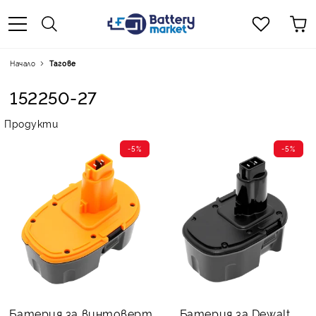
Начало
Тагове
152250-27
Продукти
-5%
-5%
Батерия за винтоверт
Батерия за Dewalt