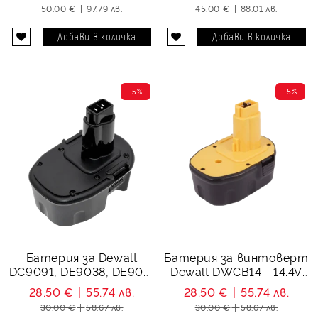
DW9096
mAh
50.00 €
97.79 лв.
45.00 €
88.01 лв.
-5%
-5%
Батерия за Dewalt
Батерия за винтоверт
DC9091, DE9038, DE909,
Dewalt DWCB14 - 14.4V
DE9502 - 14.4V 1500 mAh
1500 mAh
28.50 €
55.74 лв.
28.50 €
55.74 лв.
30.00 €
58.67 лв.
30.00 €
58.67 лв.