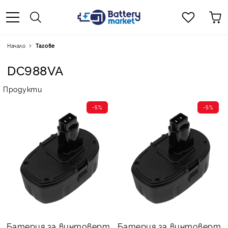
Начало
Тагове
DC988VA
Продукти
-5%
-5%
Батерия за винтоверт
Батерия за винтоверт