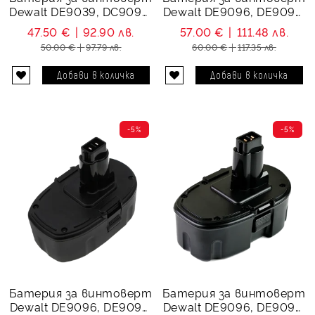
Dewalt DE9039, DC9096,
Dewalt DE9096, DE9095,
DC9099, DE9096,
DE9039, DC9096,
47.50 €
92.90 лв.
57.00 €
111.48 лв.
DE9095 - 18V Li-Ion
DC9099 - 18V, Ni-MH,
50.00 €
97.79 лв.
60.00 €
117.35 лв.
3000 mAh
5000 mAh
-5%
-5%
Батерия за винтоверт
Батерия за винтоверт
Dewalt DE9096, DE9095,
Dewalt DE9096, DE9095,