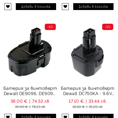
-5%
-5%
Батерия за винтоверт
Батерия за винтоверт
Dewalt DE9096, DE9095,
Dewalt DC750KA - 9.6V
DE9039, DC9096,
1500 mAh
38.00 €
74.32 лв.
17.10 €
33.44 лв.
DC9099 - 18V, Ni-MH,
40.00 €
78.23 лв.
18.00 €
35.20 лв.
2500 mAh