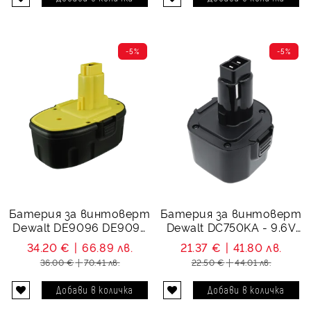
-5%
-5%
Батерия за винтоверт
Батерия за винтоверт
Dewalt DE9096 DE9095
Dewalt DC750KA - 9.6V
DE9039 DC9096
3000 mAh
34.20 €
66.89 лв.
21.37 €
41.80 лв.
DC9099 - 18V 1500 mAh
36.00 €
70.41 лв.
22.50 €
44.01 лв.