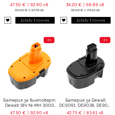
DE9039, DC9096,
DE9039, DC9096,
47.50 €
92.90 лв.
34.20 €
66.89 лв.
DC9099 - 18V, Ni-MH,
DC9099 - 18V, Ni-MH,
50.00 €
97.79 лв.
36.00 €
70.41 лв.
3300 mAh
2000 mAh
-5%
-5%
Батерия за винтоверт
Батерия за Dewalt
Dewalt 18V Ni-MH 3000
DC9091, DE9038, DE909,
mAh Dewalt DE9039,
DE9502 - 14.4V 3000
47.50 €
92.90 лв.
42.75 €
83.61 лв.