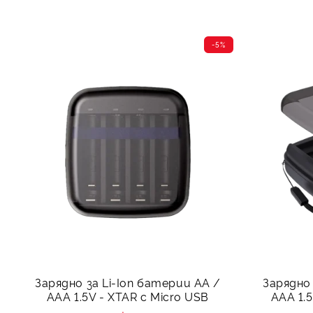
-5%
Зарядно за Li-Ion батерии АА /
Зарядно 
ААА 1.5V - XTAR с Micro USB
ААА 1.