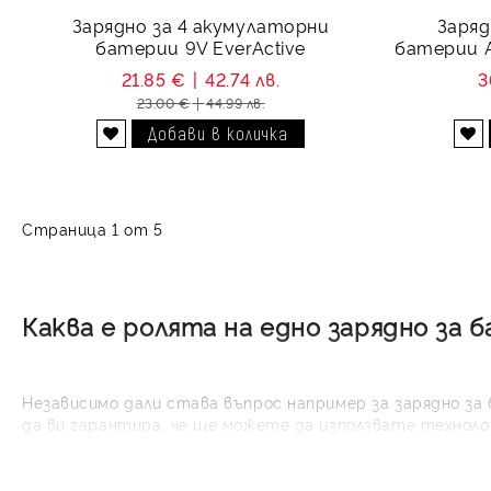
Зарядно за 4 акумулаторни
Заряд
батерии 9V EverActive
батерии 
Char
21.85 €
42.74 лв.
3
23.00 €
44.99 лв.
Добави в желани
Добави в желани
Страница 1 от 5
Каква е ролята на едно зарядно за 
Независимо дали става въпрос например за зарядно за 
да ви гарантира, че ще можете да използвате техноло
Технологични устройства като смартфона, без който н
ситуации. Така че когато си вземате универсално заря
отговаря на посочените по-долу критерии.