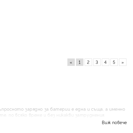
«
1
2
3
4
5
»
ъпросното зарядно за батерии е една и съща, a именно
е, по всяко време и без никакви затруднения.
то е възможно да се окаже доста ценен при спешни
Виж повече
а било други марки или размери, се постарайте то да