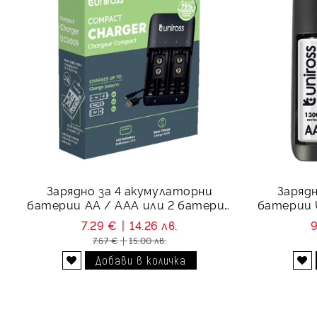
Зарядно за 4 акумулаторни
Зарядн
батерии АА / ААА или 2 батерии
батерии U
9V - Uniross Compact
mAh
7.29 €
14.26 лв.
9
7.67 €
15.00 лв.
Добави в желани
Добави в желани