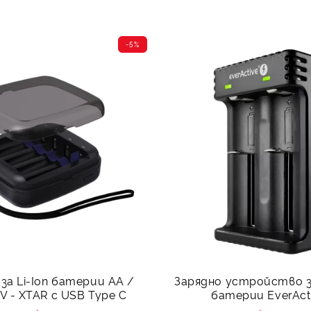
-5%
за Li-Ion батерии АА /
Зарядно устройство за
5V - XTAR с USB Type C
батерии EverAct