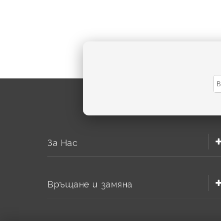
Зарядно за батерии – на какви кр
Ефекти
За Нас
Връщане и замяна