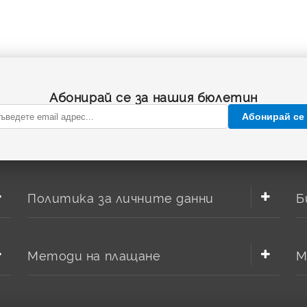
итерии трябва да отговаря?
вно зарядно за батерии
Абонирай се за нашия бюлетин
Абонирай се
Политика за личните данни
Б
Методи на плащане
М