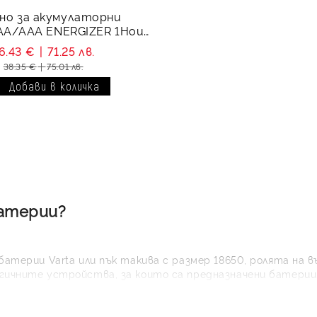
но за акумулаторни
АА/ААА ENERGIZER 1Hour
ger с 4xAA 2300mAh
6.43 €
71.25 лв.
38.35 €
75.01 лв.
батерии?
батерии Varta или пък такива с размер 18650, ролята на в
гичните устройства, за които са предназначени батериит
яма как да си представим съвременното ежедневие и кой
дно за батерии, за батерии Varta, 18650 и от каквито и д