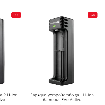
-5%
-5%
 2 Li-Ion
Зарядно устройство за 1 Li-Ion
ive
батерия EverActive