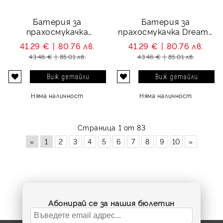
Батерия за
Батерия за
прахосмукачка
прахосмукачка Dreame
Roborock Mi First
MC1808 - 5200 mAh
41.29 €
80.76 лв.
41.29 €
80.76 лв.
Generation SDRJQR01RR
43.46 €
85.01 лв.
43.46 €
85.01 лв.
- 5200 mAh
Виж детайли
Виж детайли
Няма наличност
Няма наличност
Страница 1 от 83
«
1
2
3
4
5
6
7
8
9
10
»
Абонирай се за нашия бюлетин