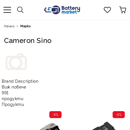
Начало
Марки
Cameron Sino
Brand Description
Виж повече
991
продукти
Продукти
-5%
-5%