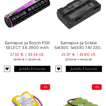
Батерия за Bosch PSR
Батерия за Sokkia
SELECT 3.6 2900 mAh
Set300, Set330 7.4V 2200
mAh
17.10 €
33.44 лв.
21.37 €
41.80 лв.
18.00 €
35.20 лв.
22.50 €
44.01 лв.
-5%
-5%