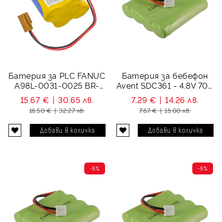
Батерия за PLC FANUC
Батерия за бебефон
A98L-0031-0025 BR-
Avent SDC361 - 4.8V 700
2/3AGCT4A - 6V 2400
mAh
15.67 €
30.65 лв.
7.29 €
14.26 лв.
mAh
16.50 €
32.27 лв.
7.67 €
15.00 лв.
-5%
-5%