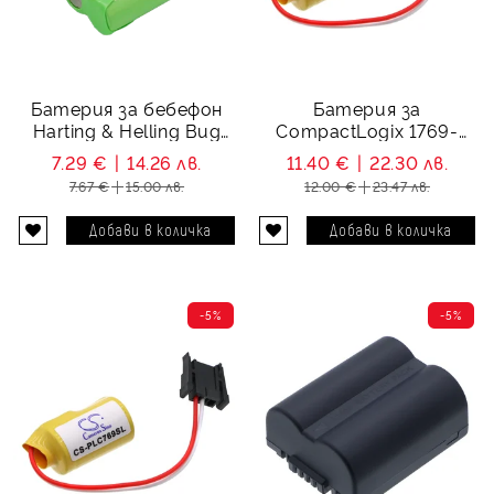
Батерия за бебефон
Батерия за
Harting & Helling Bug
CompactLogix 1769-
2004 Baby Monitor - 4.8V
L23E-QB1B - 3.0V
7.29 €
14.26 лв.
11.40 €
22.30 лв.
700 mAh
7.67 €
15.00 лв.
12.00 €
23.47 лв.
-5%
-5%