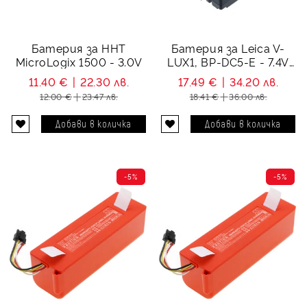
Батерия за HHT
Батерия за Leica V-
MicroLogix 1500 - 3.0V
LUX1, BP-DC5-E - 7.4V
750 mAh
11.40 €
22.30 лв.
17.49 €
34.20 лв.
12.00 €
23.47 лв.
18.41 €
36.00 лв.
-5%
-5%