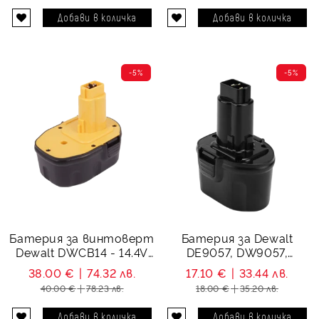
-5%
-5%
Батерия за винтоверт
Батерия за Dewalt
Dewalt DWCB14 - 14.4V
DE9057, DW9057,
3000 mAh
DE9085 - 7.2V 3000 mAh
38.00 €
74.32 лв.
17.10 €
33.44 лв.
40.00 €
78.23 лв.
18.00 €
35.20 лв.