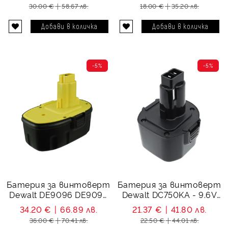
30.00 €
58.67 лв.
18.00 €
35.20 лв.
-5%
-5%
Батерия за винтоверт
Батерия за винтоверт
Dewalt DE9096 DE9095
Dewalt DC750KA - 9.6V
DE9039 DC9096
3000 mAh
34.20 €
66.89 лв.
21.37 €
41.80 лв.
DC9099 - 18V 1500 mAh
36.00 €
70.41 лв.
22.50 €
44.01 лв.