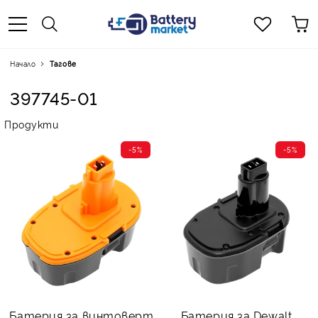
Начало
Тагове
397745-01
Продукти
-5%
-5%
Батерия за винтоверт
Батерия за Dewalt