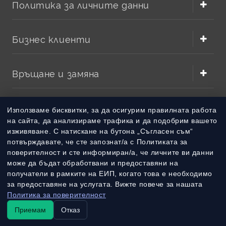
Политика за личните данни
Бизнес клиенти
Връщане и замяна
Методи на плащане
Използваме бисквитки, за да осигурим правилната работа
на сайта, да анализираме трафика и да подобрим вашето
изживяване. С натискане на бутона „Съгласен съм“
Методи на доставка
потвърждавате, че сте запознат/а с Политиката за
поверителност и сте информиран/а, че личните ви данни
може да бъдат обработвани и предоставяни на
получатели в рамките на ЕИП, когато това е необходимо
за предоставяне на услугата. Вижте повече за нашата
Политика за поверителност
Приемам
Отказ
© 2010 – 2026 Всички права запазени
batterymarket.bg