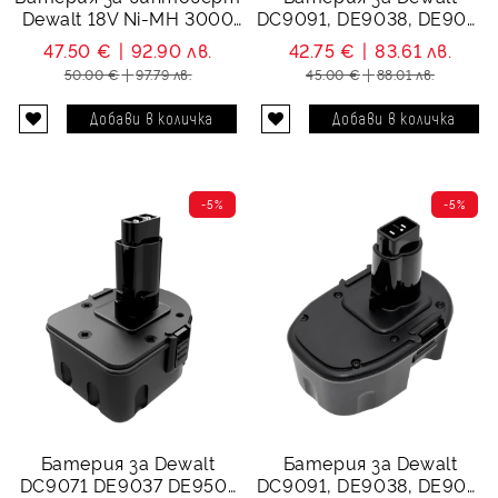
Dewalt 18V Ni-MH 3000
DC9091, DE9038, DE909,
mAh Dewalt DE9039,
DE9502 - 14.4V 3000
47.50 €
92.90 лв.
42.75 €
83.61 лв.
DW9096
mAh
50.00 €
97.79 лв.
45.00 €
88.01 лв.
-5%
-5%
Батерия за Dewalt
Батерия за Dewalt
DC9071 DE9037 DE9501
DC9091, DE9038, DE909,