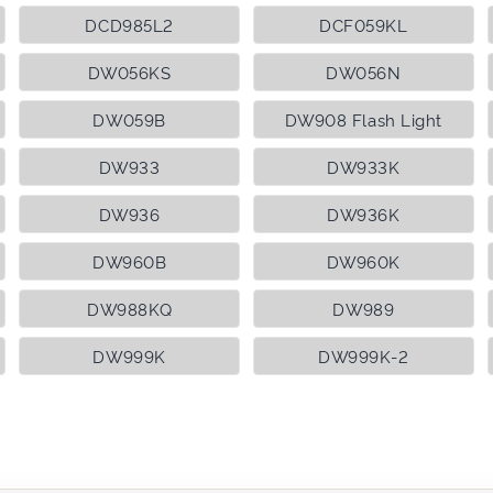
DCD985L2
DCF059KL
DW056KS
DW056N
DW059B
DW908 Flash Light
DW933
DW933K
DW936
DW936K
DW960B
DW960K
DW988KQ
DW989
DW999K
DW999K-2