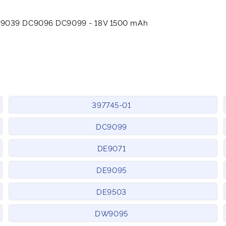
9039 DC9096 DC9099 - 18V 1500 mAh
397745-01
DC9099
DE9071
DE9095
DE9503
DW9095