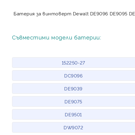
Батерия за винтоверт Dewalt DE9096 DE9095 DE
Съвместими модели батерии:
152250-27
DC9096
DE9039
DE9075
DE9501
DW9072