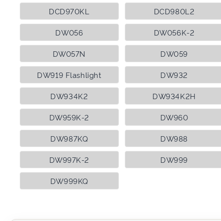
DCD970KL
DCD980L2
DW056
DW056K-2
DW057N
DW059
DW919 Flashlight
DW932
DW934K2
DW934K2H
DW959K-2
DW960
DW987KQ
DW988
DW997K-2
DW999
DW999KQ