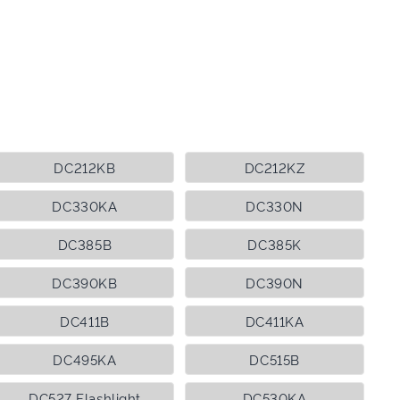
DC212KB
DC212KZ
DC330KA
DC330N
DC385B
DC385K
DC390KB
DC390N
DC411B
DC411KA
DC495KA
DC515B
DC527 Flashlight
DC530KA