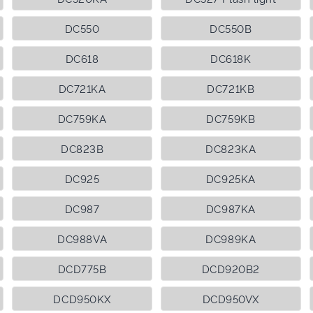
DC550
DC550B
DC618
DC618K
DC721KA
DC721KB
DC759KA
DC759KB
DC823B
DC823KA
DC925
DC925KA
DC987
DC987KA
DC988VA
DC989KA
DCD775B
DCD920B2
DCD950KX
DCD950VX