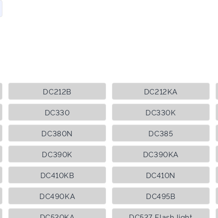
DC212B
DC212KA
DC330
DC330K
DC380N
DC385
DC390K
DC390KA
DC410KB
DC410N
DC490KA
DC495B
DC520KA
DC527 Flash light