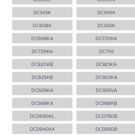
DC545K
DC546K
DC608K
DC616K
DC668KA
DC720KA
DC729KA
DC759
DC820KB
DC821KA
DC825KB
DC920KA
DC926KA
DC926VA
DC988KA
DC988KB
DCD690KL
DCD760B
DCD940KX
DCD950B