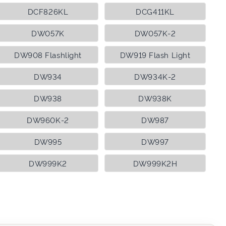
DCF826KL
DCG411KL
DW057K
DW057K-2
DW908 Flashlight
DW919 Flash Light
DW934
DW934K-2
DW938
DW938K
DW960K-2
DW987
DW995
DW997
DW999K2
DW999K2H