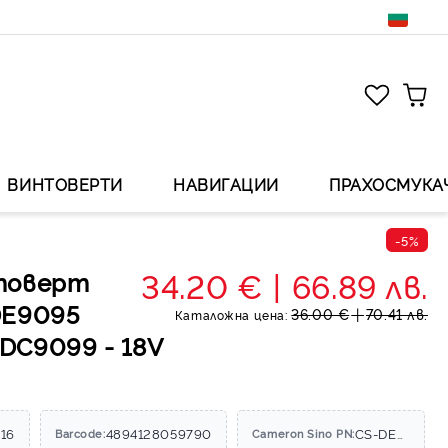
ВИНТОВЕРТИ
НАВИГАЦИИ
ПРАХОСМУКА
-5%
34.20 €
66.89 лв.
товерт
DE9095
36.00 €
70.41 лв.
Каталожна цена:
DC9099 - 18V
16
4894128059790
CS-DEW330PW
Barcode:
Cameron Sino PN: