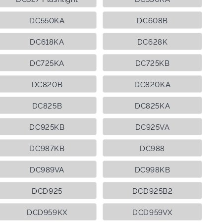
DC550KA
DC608B
DC618KA
DC628K
DC725KA
DC725KB
DC820B
DC820KA
DC825B
DC825KA
DC925KB
DC925VA
DC987KB
DC988
DC989VA
DC998KB
DCD925
DCD925B2
DCD959KX
DCD959VX