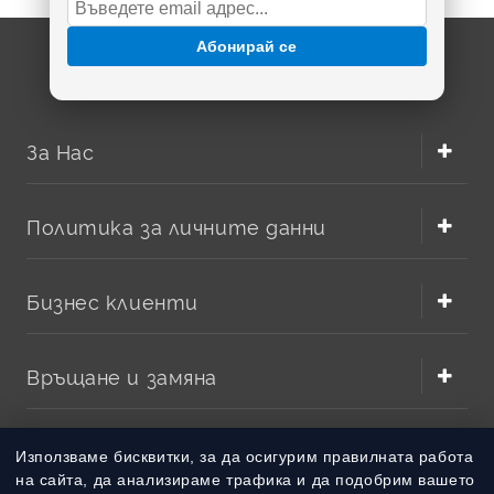
Duracell, Energizer и Uniross.
Абонирай се
За Нас
Политика за личните данни
Бизнес клиенти
Къде се използват литиеви батерии CR1620?
Най-често
батерия CR1620
се поставя в автомобилни
ключове, дистанционни управления, часовници,
Връщане и замяна
калкулатори, мини фенерчета, електронни кантарчета,
медицински аксесоари, датчици, паметови модули и
други компактни устройства. Благодарение на
Методи на плащане
литиевата химия тя поддържа стабилно напрежение за
Използваме бисквитки, за да осигурим правилната работа
продължителен период, което е особено важно при
на сайта, да анализираме трафика и да подобрим вашето