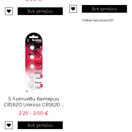
Виж детайли
Виж детайли
Няма наличност
5 Литиеви батерии
CR1620 Uniross CR1620 -
3V
2.25 - 2.50 €
Виж детайли