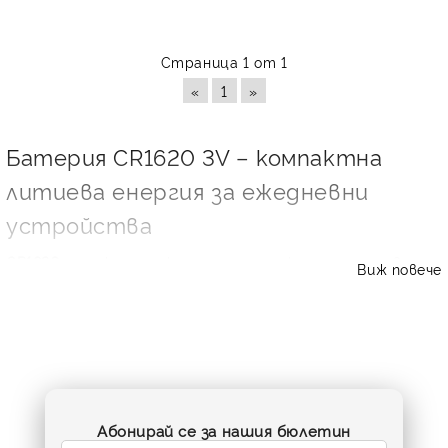
Страница 1 от 1
«
1
»
Батерия CR1620 3V – компактна
литиева енергия за ежедневни
устройства
CR1620
е малка, но изключително практична литиева
Виж повече
батерия тип „копче“, използвана в множество
електронни устройства, при които са важни
стабилното напрежение, дългият срок на съхранение и
надеждната работа. Обозначението CR 1620 показва
стандартен размер – приблизително 16 мм диаметър и
2.0 мм височина, а номиналното напрежение е
3V
. В тази
категория ще откриете подбрани литиеви батерии
Абонирай се за нашия бюлетин
CR1620 от доказани марки като Varta, Panasonic,