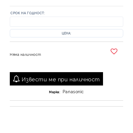
СРОК НА ГОДНОСТ:
ЦЕНА:
Няма наличност
Добави в желани
Извести ме при наличност
Panasonic
Марка: