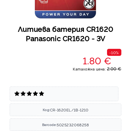
Литиева батерия CR1620
Panasonic CR1620 - 3V
-10%
1.80 €
2.00 €
Каталожна цена:
CR-1620EL/1B-1210
Код:
5025232068258
Barcode: