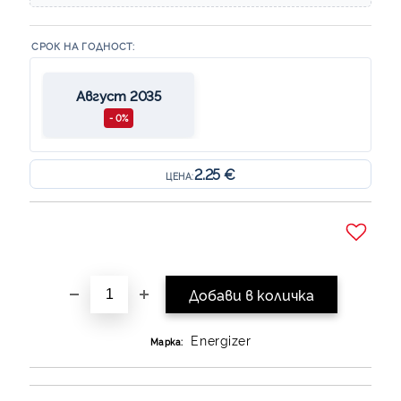
СРОК НА ГОДНОСТ:
Август 2035
- 0%
2.25 €
ЦЕНА:
Добави в желани
Energizer
Марка: