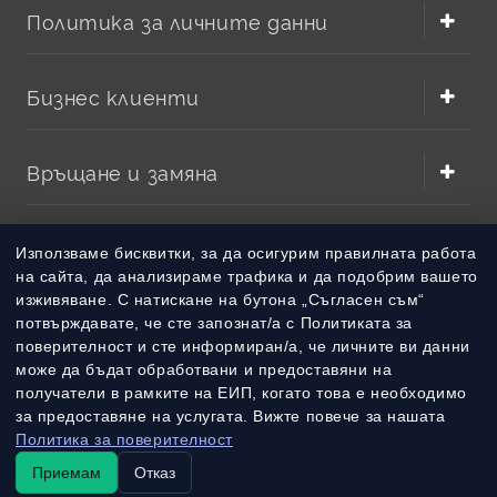
Политика за личните данни
Бизнес клиенти
Връщане и замяна
Методи на плащане
Използваме бисквитки, за да осигурим правилната работа
на сайта, да анализираме трафика и да подобрим вашето
изживяване. С натискане на бутона „Съгласен съм“
Методи на доставка
потвърждавате, че сте запознат/а с Политиката за
поверителност и сте информиран/а, че личните ви данни
може да бъдат обработвани и предоставяни на
получатели в рамките на ЕИП, когато това е необходимо
за предоставяне на услугата. Вижте повече за нашата
Политика за поверителност
Приемам
Отказ
© 2010 – 2026 Всички права запазени
batterymarket.bg