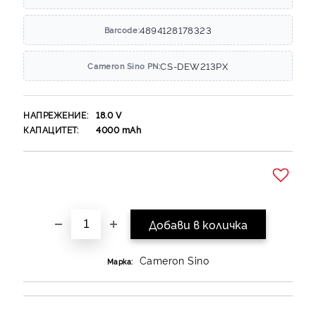
4894128178323
Barcode:
CS-DEW213PX
Cameron Sino PN:
НАПРЕЖЕНИЕ:
18.0
V
КАПАЦИТЕТ:
4000
mAh
Добави в желани
Cameron Sino
Марка: