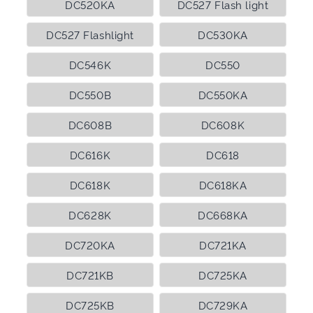
DC520KA
DC527 Flash light
DC527 Flashlight
DC530KA
DC546K
DC550
DC550B
DC550KA
DC608B
DC608K
DC616K
DC618
DC618K
DC618KA
DC628K
DC668KA
DC720KA
DC721KA
DC721KB
DC725KA
DC725KB
DC729KA