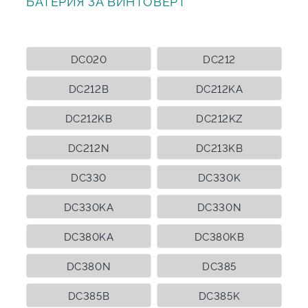
БАТЕРИЯ ЗА ВИНТОВЕРТ
DC020
DC212
DC212B
DC212KA
DC212KB
DC212KZ
DC212N
DC213KB
DC330
DC330K
DC330KA
DC330N
DC380KA
DC380KB
DC380N
DC385
DC385B
DC385K