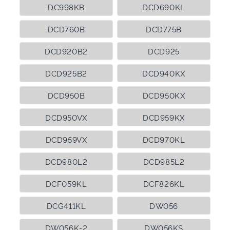
DC998KB
DCD690KL
DCD760B
DCD775B
DCD920B2
DCD925
DCD925B2
DCD940KX
DCD950B
DCD950KX
DCD950VX
DCD959KX
DCD959VX
DCD970KL
DCD980L2
DCD985L2
DCF059KL
DCF826KL
DCG411KL
DW056
DW056K-2
DW056KS