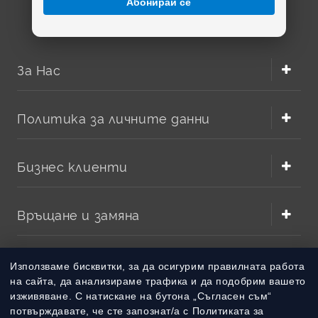
Абонирай се
За Нас
Политика за личните данни
Бизнес клиенти
Връщане и замяна
Методи на плащане
Използваме бисквитки, за да осигурим правилната работа
на сайта, да анализираме трафика и да подобрим вашето
изживяване. С натискане на бутона „Съгласен съм“
Методи на доставка
потвърждавате, че сте запознат/а с Политиката за