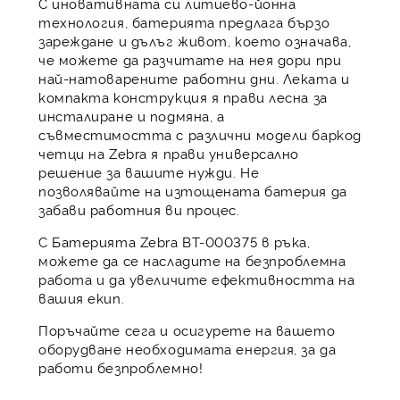
С иновативната си литиево-йонна
технология, батерията предлага бързо
зареждане и дълъг живот, което означава,
че можете да разчитате на нея дори при
най-натоварените работни дни. Леката и
компакта конструкция я прави лесна за
инсталиране и подмяна, а
съвместимостта с различни модели баркод
четци на Zebra я прави универсално
решение за вашите нужди. Не
позволявайте на изтощената батерия да
забави работния ви процес.
С Батерията Zebra BT-000375 в ръка,
можете да се насладите на безпроблемна
работа и да увеличите ефективността на
вашия екип.
Поръчайте сега и осигурете на вашето
оборудване необходимата енергия, за да
работи безпроблемно!