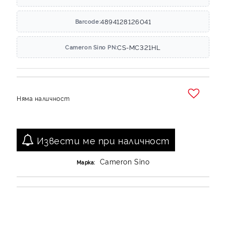
4894128126041
Barcode:
CS-MC321HL
Cameron Sino PN:
Няма наличност
Добави в желани
Извести ме при наличност
Cameron Sino
Марка: