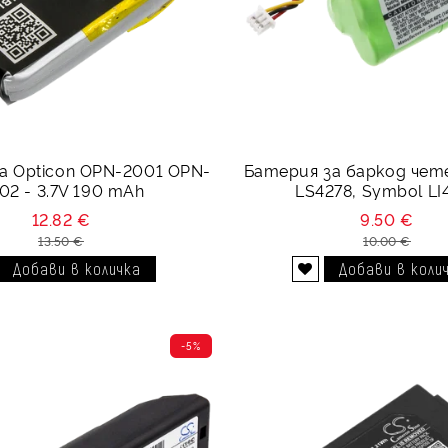
а Opticon OPN-2001 OPN-
Батерия за баркод чет
02 - 3.7V 190 mAh
LS4278, Symbol LI
12.82 €
9.50 €
13.50 €
10.00 €
Добави в желани
-5%