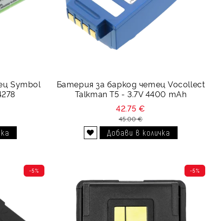
ец Symbol
Батерия за баркод четец Vocollect
4278
Talkman T5 - 3.7V 4400 mAh
42.75 €
45.00 €
Добави в желани
-5%
-5%