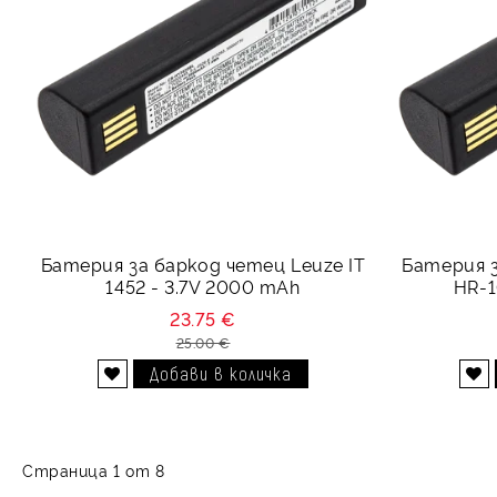
Батерия за баркод четец Leuze IT
Батерия з
1452 - 3.7V 2000 mAh
HR-1
23.75 €
25.00 €
Добави в желани
Добави в желани
Страница 1 от 8