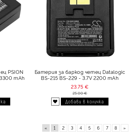
тец PSION
Батерия за баркод четец Datalogic
 3300 mAh
BS-215 BS-229 - 3.7V 2200 mAh
23.75 €
25.00 €
Добави в желани
«
1
2
3
4
5
6
7
8
»