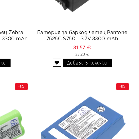
тец Zebra
Батерия за баркод четец Pantone
7V 3300 mAh
7525C S750 - 3.7V 3300 mAh
31.57 €
33.23 €
Добави в желани
-5%
-5%