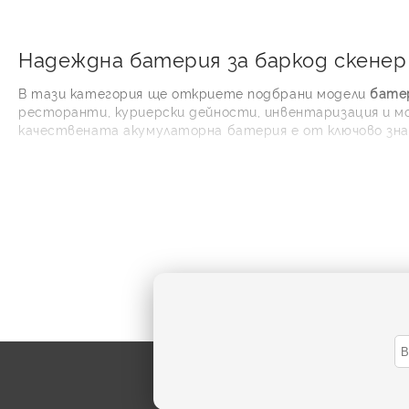
Надеждна батерия за баркод скенер
В тази категория ще откриете подбрани модели
батер
ресторанти, куриерски дейности, инвентаризация и м
качествената акумулаторна батерия е от ключово зна
Предлаганите продукти са съвместими с конкретни у
NCR Orderman 7 MSR
. При избор обърнете внимание не 
Как да изберете п
Най-сигурният нач
OPN-2001 и OPN-2
устройства често 
особено важна.
Проверете мо
Сравнете напр
Съобразете к
Уверете се, 