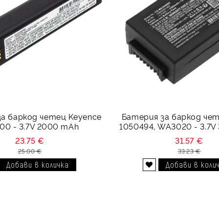
а баркод четец Keyence
Батерия за баркод че
00 - 3.7V 2000 mAh
1050494, WA3020 - 3.7V
23.75 €
31.57 €
25.00 €
33.23 €
Добави в желани