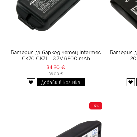
Батерия за баркод четец Intermec
Батерия з
CK70 CK71 - 3.7V 6800 mAh
20
34.20 €
36.00 €
Добави в желани
Добави в желани
-5%