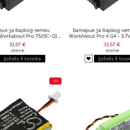
ия за баркод четец
Батерия за баркод че
Workabout Pro 7525C-G1 -
WorkAbout Pro 4 G4 - 3.
3.7V 3300 mAh
31.57 €
31.57 €
33.23 €
33.23 €
Добави в желани
-5%