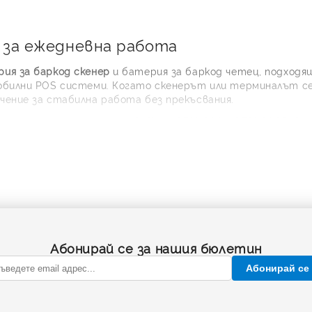
 за ежедневна работа
ия за баркод скенер
и батерия за баркод четец, подходящ
обилни POS системи. Когато скенерът или терминалът се 
чение за стабилна работа без прекъсвания.
стройства и серии като
Opticon OPN-2001, OPN-2002
,
Cas
само на марката и модела на скенера, но и на напрежени
равилната батерия?
ин е да сравните модела на вашия баркод скенер с описа
002
е компактно решение с параметри 3.7V и 190 mAh, пре
се използват за бързо сканиране, проверка на артикули 
Абонирай се за нашия бюлетин
дела на устройството върху етикета или в менюто.
ежението – например 3.7V, 3.8V или 7.4V.
Абонирай се
апацитета в mAh според нужната автономност.
че формата и конекторът съвпадат.