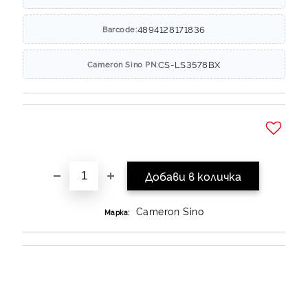
4894128171836
Barcode:
CS-LS3578BX
Cameron Sino PN:
Добави в желани
Cameron Sino
Марка: