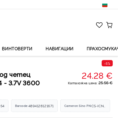
ВИНТОВЕРТИ
НАВИГАЦИИ
ПРАХОСМУКА
-5%
24.28 €
код четец
 - 3.7V 3600
25.56 €
Каталожна цена:
054
4894128121671
CS-ICN300BL
Barcode:
Cameron Sino PN: