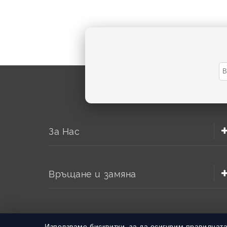
За Нас
Връщане и замяна
Използваме бисквитки, за да осигурим правилнат