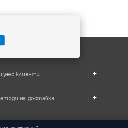
изнес клиенти
етоди на доставка
шето изживяване. С