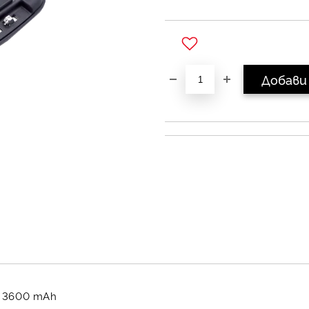
Добави в желани
V 3600 mAh