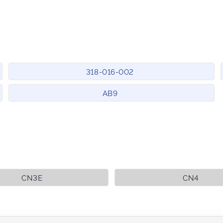
318-016-002
AB9
CN3E
CN4