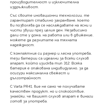
производителност и изключителна
издръжливост.
Със своите иновационни технологии, те
гарантират стабилно захранване, което
ви позволява да се наслаждавате на ясни и
чисти звуци през целия ден. Независимо
дали сте у дома, на работа или в движение,
можете да разчитате на тяхната
надеждност.
С компактния си размер и лесна употреба,
тези батерии са идеални за всеки слухов
апарат, който изисква тип 312. Всяка
батерия е опакована индивидуално, за да
осигури максимална свежест и
дълготрайност.
С Varta PR41, вие не само че получавате
качествен продукт, но и спокойствие,
знаейки, че вашият слухов апарат е винаги
готов за употреба.