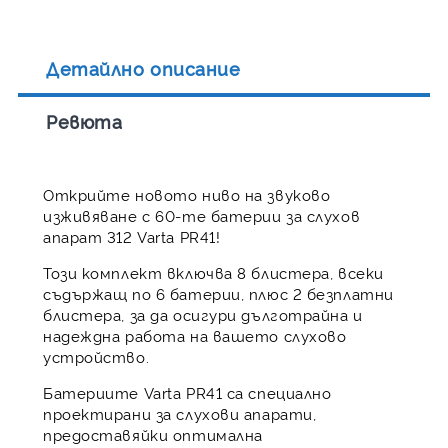
Детайлно описание
Ревюта
Открийте новото ниво на звуково
изживяване с 60-те батерии за слухов
апарат 312 Varta PR41!
Този комплект включва 8 блистера, всеки
съдържащ по 6 батерии, плюс 2 безплатни
блистера, за да осигури дълготрайна и
надеждна работа на вашето слухово
устройство.
Батериите Varta PR41 са специално
проектирани за слухови апарати,
предоставяйки оптимална