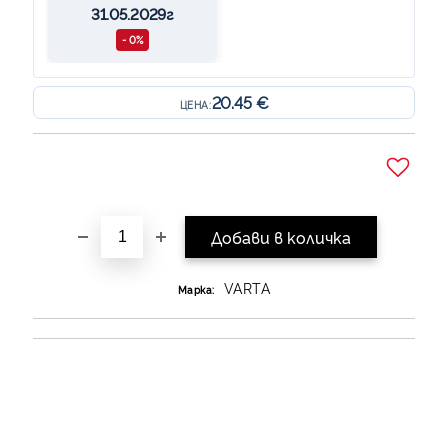
31.05.2029г
- 0%
20.45 €
ЦЕНА:
Добави в желани
VARTA
Марка: