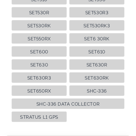
SET530R
SET530R3
SET530RK
SET530RK3
SET550RX
SET6 30RK
SET600
SET610
SET630
SET630R
SET630R3
SET630RK
SET650RX
SHC-336
SHC-336 DATA COLLECTOR
STRATUS L1 GPS