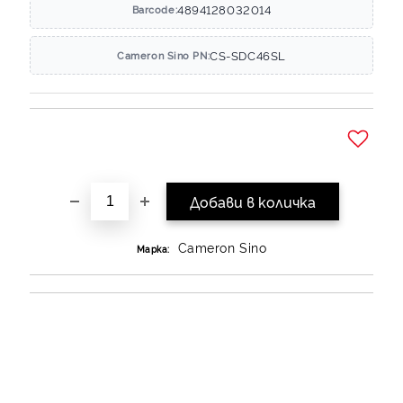
4894128032014
Barcode:
CS-SDC46SL
Cameron Sino PN:
Добави в желани
Cameron Sino
Марка: