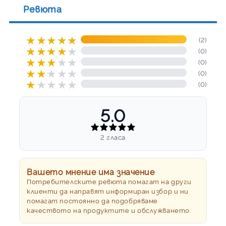
Ревюта
★
★
★
★
★
(2)
★
★
★
★
★
(0)
★
★
★
★
★
(0)
★
★
★
★
★
(0)
★
★
★
★
★
(0)
5.0
2 гласа
Вашето мнение има значение
Потребителските ревюта помагат на други
клиенти да направят информиран избор и ни
помагат постоянно да подобряваме
качеството на продуктите и обслужването.