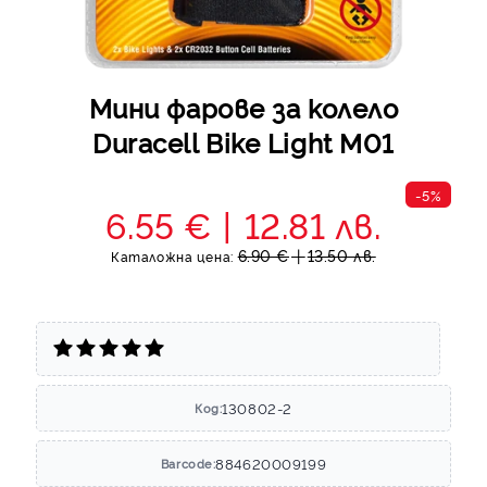
Мини фарове за колело
Duracell Bike Light M01
-5%
6.55 €
12.81 лв.
6.90 €
13.50 лв.
Каталожна цена:
130802-2
Код:
884620009199
Barcode: