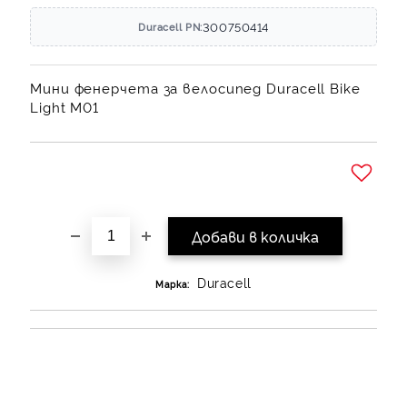
300750414
Duracell PN:
Мини фенерчета за велосипед Duracell Bike
Light M01
Добави в желани
Duracell
Марка: