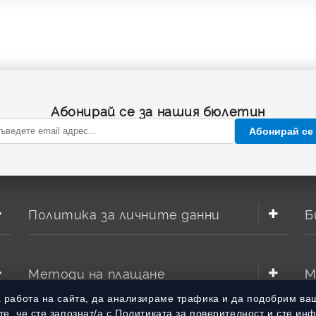
Абонирай се за нашия бюлетин
Абонирай се
Политика за личните данни
Б
Методи на плащане
М
а работа на сайта, да анализираме трафика и да подобрим ва
е, че сте запознат/а с Политиката за поверителност и сте ин