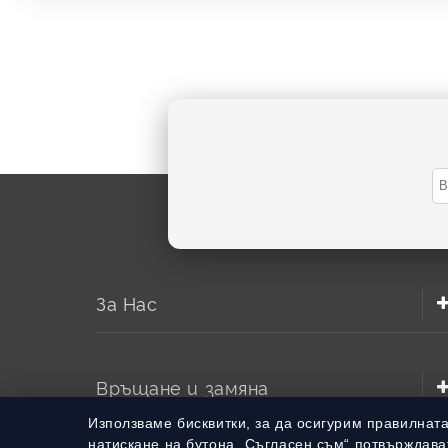
За Нас
Връщане и замяна
Използваме бисквитки, за да осигурим правилнат
натискане на бутона „Съгласен съм“ потвърждават