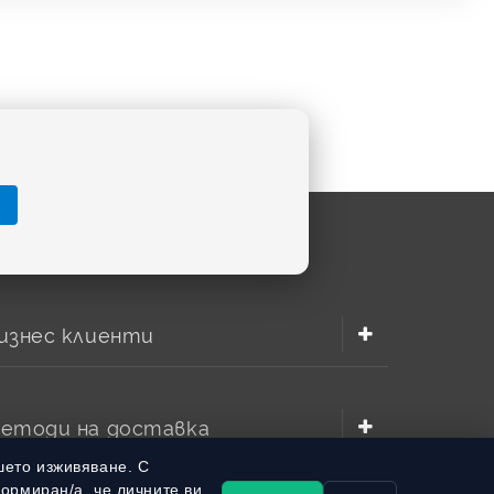
изнес клиенти
етоди на доставка
шето изживяване. С
формиран/а, че личните ви