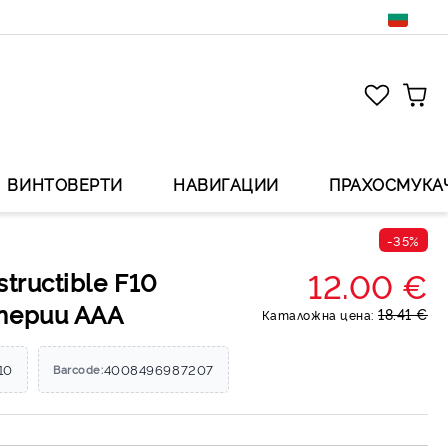
ВИНТОВЕРТИ
НАВИГАЦИИ
ПРАХОСМУКА
-35%
12.00 €
tructible F10
терии ААА
18.41 €
Каталожна цена:
10
4008496987207
Barcode: