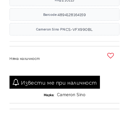
4894128164159
Barcode:
CS-VFX990BL
Cameron Sino PN:
Няма наличност
Добави в желани
Извести ме при наличност
Cameron Sino
Марка: