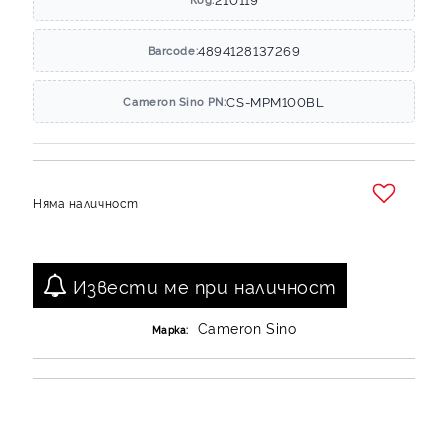
4894128137269
Barcode:
CS-MPM100BL
Cameron Sino PN:
Няма наличност
Добави в желани
Извести ме при наличност
Cameron Sino
Марка: