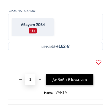
СРОК НА ГОДНОСТ:
Август 2034
- 5%
1.82 €
1.92 €
ЦЕНА:
Добави в желани
VARTA
Марка: