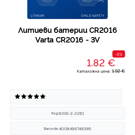
Литиеви батерии CR2016
Varta CR2016 - 3V
-5%
1.82 €
1.92 €
Каталожна цена:
6016-2-2281
Код:
4008496746385
Barcode: