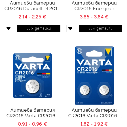
Литиеви батерии
Литиеви батерии
CR2016 Duracell DL2016
CR2016 Energizer
- 3V - 2 батерии
Ultimate Lithium ECR2016
2.14 - 2.25 €
3.65 - 3.84 €
- 3V
Виж детайли
Виж детайли
Литиева батерия
Литиеви батерии
CR2016 Varta CR2016 -
CR2016 Varta CR2016 -
3V
3V
0.91 - 0.96 €
1.82 - 1.92 €