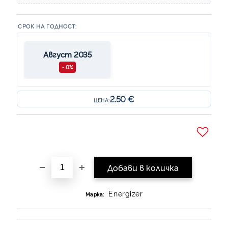
СРОК НА ГОДНОСТ:
Август 2035
- 0%
2.50 €
ЦЕНА:
Добави в желани
Energizer
Марка: