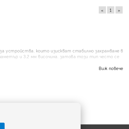
«
1
»
 за устройства, които изискват стабилно захранване в
иаметър и 3,2 мм височина, затова този тип често се
Виж повече
uracell, Energizer, Panasonic, Varta, Camelion и
 добра цена за ежедневна употреба или за резерв.