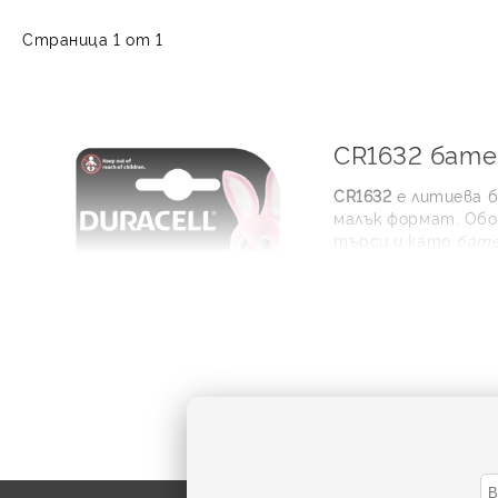
Страница 1 от 1
CR1632 бате
CR1632
е литиева 
малък формат. Обо
търси и като
бате
В категорията ще н
Uniross. Това улес
Къде се използват литиеви батери