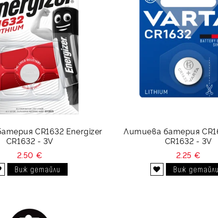
атерия CR1632 Energizer
Литиева батерия CR16
CR1632 - 3V
CR1632 - 3V
2.50 €
2.25 €
Виж детайли
Виж детайл
Добави в желани
Добави в желани