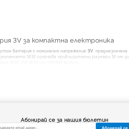
рия 3V за компактна електроника
бутон батерия с номинално напрежение
3V
, предназначена
значението 1632 означава приблизителни размери 16 мм д
рия 1632
,
CR 1632
или
CR1632 battery
.
америте подбрани модели от доказани производители като D
нява избора, когато ви трябва надеждна CR1632 батерия на
Абонирай се за нашия бюлетин
и CR1632?
Абонирай се