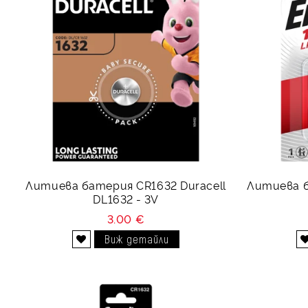
Литиева батерия CR1632 Duracell
Литиева б
DL1632 - 3V
3.00 €
Виж детайли
Добави в желани