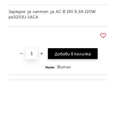
Зарядно за лаптоп за AC B 19V 6,3A 120W
pa3201U-1ACA
Добави в желани
Blumax
Марка: