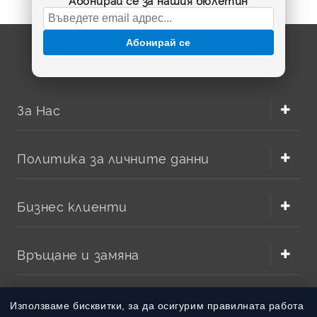
Абонирай се за нашия бюлетин
Абонирай се
За Нас
Политика за личните данни
Бизнес клиенти
Връщане и замяна
Методи на плащане
Използваме бисквитки, за да осигурим правилната работа