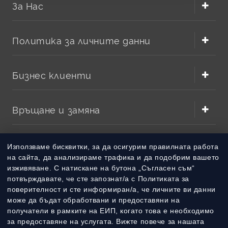
За Нас
Политика за личните данни
Бизнес клиенти
Връщане и замяна
Методи на плащане
Използваме бисквитки, за да осигурим правилната работа
на сайта, да анализираме трафика и да подобрим вашето
изживяване. С натискане на бутона „Съгласен съм“
Методи на доставка
потвърждавате, че сте запознат/а с Политиката за
поверителност и сте информиран/а, че личните ви данни
може да бъдат обработвани и предоставяни на
получатели в рамките на ЕИП, когато това е необходимо
за предоставяне на услугата. Вижте повече за нашата