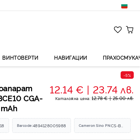
ВИНТОВЕРТИ
НАВИГАЦИИ
ПРАХОСМУКА
-5%
12.14 €
23.74 лв.
оапарат
BCE10 CGA-
12.78 €
25.00 лв.
Каталожна цена:
0 mAh
18
4894128005988
CS-BCE10
Barcode:
Cameron Sino PN: