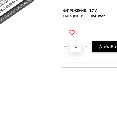
НАПРЕЖЕНИЕ:
3.7
V
КАПАЦИТЕТ:
1050
mAh
Добави в желани