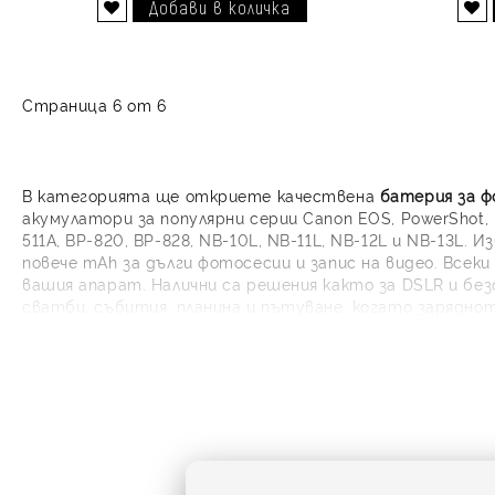
Добави в желани
Добави в желани
Страница 6 от 6
В категорията ще откриете качествена
батерия за 
акумулатори за популярни серии Canon EOS, PowerShot, 
511A, BP-820, BP-828, NB-10L, NB-11L, NB-12L и NB-13
повече mAh за дълги фотосесии и запис на видео. Всек
вашия апарат. Налични са решения както за DSLR и бе
сватби, събития, планина и пътуване, когато зарядното
пропускате важните кадри.