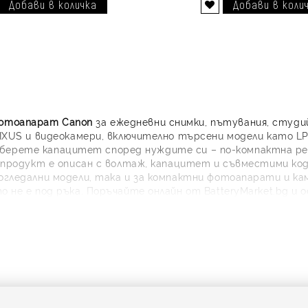
Добави в желани
фотоапарат Canon
за ежедневни снимки, пътувания, студи
IXUS и видеокамери, включително търсени модели като LP-E6
L. Изберете капацитет според нуждите си – по-компактна р
и продукт е описан с волтаж, капацитет и съвместими ко
зогледални модели, така и за компактни фотоапарати и к
 не е под ръка. Поръчайте онлайн от BatteryMarket.bg и о