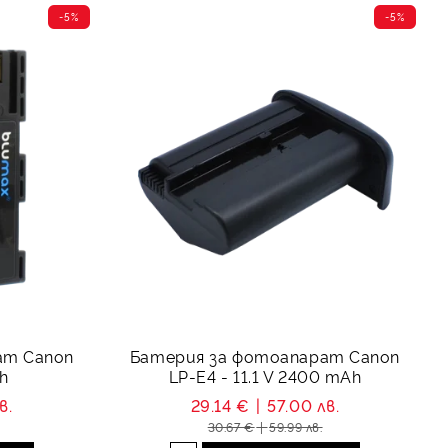
-5%
-5%
ат Canon
Батерия за фотоапарат Canon
h
LP-E4 - 11.1 V 2400 mAh
в.
29.14 €
57.00 лв.
30.67 €
59.99 лв.