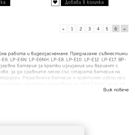
Добави в желани
«
1
2
3
4
5
6
»
йна работа и видеозаснемане. Предлагаме съвместими
, LP-E6N, LP-E6NH, LP-E8, LP-E10, LP-E12, LP-E17, BP-
езервна батерия за кратки излизания или вариант с
дове, за да сравните лесно със старата батерия на
амкордери. Резервната батерия е практичен избор при
сигурете надеждно захранване за своя Canon, за да не
Виж повече