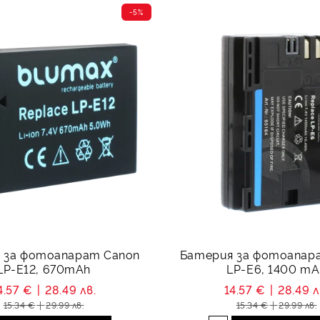
-5%
 за фотоапарат Canon
Батерия за фотоапар
LP-E12, 670mAh
LP-E6, 1400 mA
4.57 €
28.49 лв.
14.57 €
28.49 л
15.34 €
29.99 лв.
15.34 €
29.99 лв.