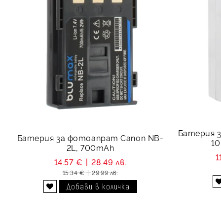
Батерия 
Батерия за фотоапрат Canon NB-
2L, 700mAh
1
14.57 €
28.49 лв.
15.34 €
29.99 лв.
Добави в желани