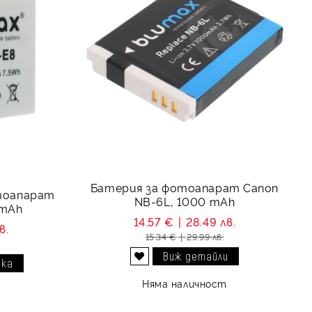
Батерия за фотоапарат Canon
тоапарат
NB-6L, 1000 mAh
0mAh
14.57 €
28.49 лв.
в.
15.34 €
29.99 лв.
Виж детайли
Добави в желани
Няма наличност