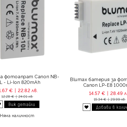
за фотоапрат Canon NB-
Blumax батерия за фо
10L - Li-Ion 820mAh
Canon LP-E8 100
1.67 €
22.82 лв.
14.57 €
28.49 л
12.28 €
24.01 лв.
15.34 €
29.99 лв.
Виж детайли
Добави в желани
Добави в желани
Няма наличност