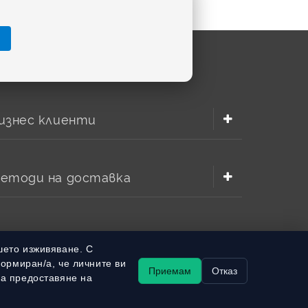
изнес клиенти
етоди на доставка
шето изживяване. С
формиран/а, че личните ви
Приемам
Отказ
за предоставяне на
batterymarket.bg