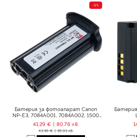
-5%
Батерия за фотоапарат Canon
Батерия
NP-E3, 7084A001, 7084A002, 1500
mAh
41.29 €
80.76 лв.
1
43.46 €
85.01 лв.