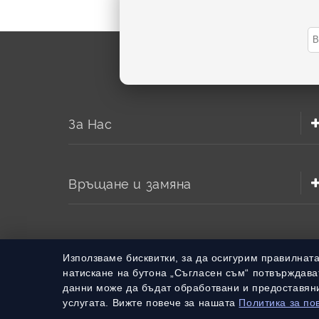
За Нас
Връщане и замяна
Използваме бисквитки, за да осигурим правилнат
натискане на бутона „Съгласен съм“ потвърждават
данни може да бъдат обработвани и предоставяни
услугата. Вижте повече за нашата
Политика за по
© 2010 – 2026 Всички права запазени