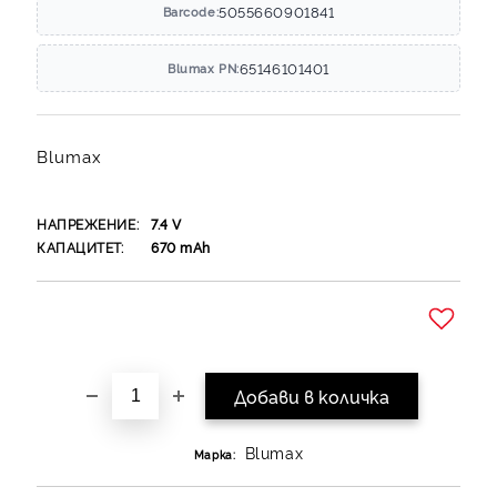
5055660901841
Barcode:
65146101401
Blumax PN:
Blumax
НАПРЕЖЕНИЕ:
7.4
V
КАПАЦИТЕТ:
670
mAh
Добави в желани
Blumax
Марка: