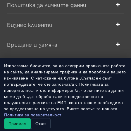
Политика за личните данни
Бизнес клиенти
Връщане и замяна
Методи на плащане
Използваме бисквитки, за да осигурим правилната работа
на сайта, да анализираме трафика и да подобрим вашето
изживяване. С натискане на бутона „Съгласен съм“
Методи на доставка
потвърждавате, че сте запознат/а с Политиката за
поверителност и сте информиран/а, че личните ви данни
може да бъдат обработвани и предоставяни на
получатели в рамките на ЕИП, когато това е необходимо
за предоставяне на услугата. Вижте повече за нашата
Политика за поверителност
Приемам
Отказ
© 2010 – 2026 Всички права запазени
batterymarket.bg