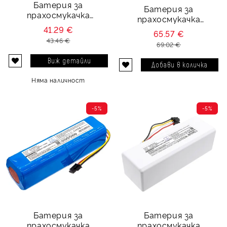
Батерия за
Батерия за
прахосмукачка
прахосмукачка
Roborock Mi First
Roborock S7 - 14.4V 6800
41.29 €
65.57 €
Generation SDRJQR01RR
mAh
43.46 €
- 5200 mAh
69.02 €
Виж детайли
Няма наличност
-5%
-5%
Батерия за
Батерия за
прахосмукачка
прахосмукачка