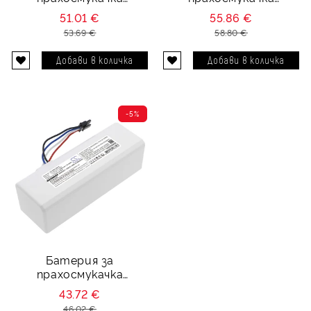
Roborock S552,
Roborock P1904-4S1P-
51.01 €
55.86 €
Roborock S5 - 14.4V 5200
MM - 14.4V 5200 mAh
53.69 €
58.80 €
mAh
-5%
Батерия за
прахосмукачка
Roborock P1904-4S1P-
43.72 €
MM - 14.4V 2500 mAh
46.02 €