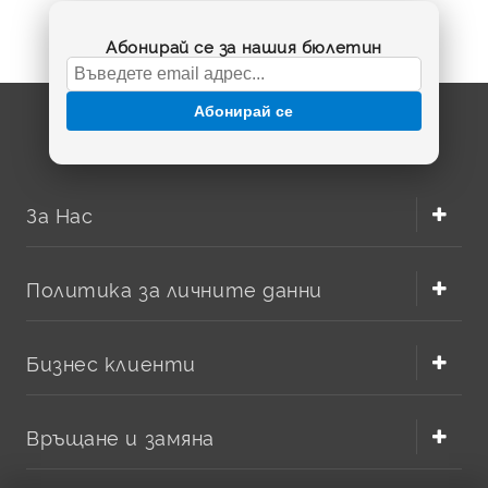
S5, S552 и Roborock S7. Правилният избор на акумулатор
Абонирай се за нашия бюлетин
възстановява автономността на уреда и ви помага да
поддържате дома чист без прекъсвания.
Абонирай се
Как да разпознаете подходящата батерия Roborock?
Преди покупка сравнете модела на вашата робот
прахосмукачка, напрежението и капацитета на
старата батерия. За много устройства Roborock се
За Нас
използват литиево-йонни батерии 14.4V, но
капацитетът може да бъде различен – например 2500
mAh, 5200 mAh или 6800 mAh. По-високият капацитет
Политика за личните данни
обикновено означава по-дълго време на работа, стига
батерията да е съвместима с конкретния модел и
конектор.
Бизнес клиенти
Съвместимост с модели S5, S7, Mi и P1904
Връщане и замяна
В BatteryMarket.bg ще намерите батерии за Roborock S5,
Roborock S552, Roborock S7, Mi First Generation и версии с
означение P1904-4S1P-MM. Важно е да проверите не