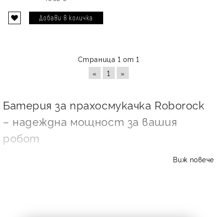
Страница 1 от 1
«
1
»
Батерия за прахосмукачка Roborock
– надеждна мощност за вашия
робот
Когато робот прахосмукачката започне да работи по-
Виж повече
кратко, спира преди да завърши почистването или се
връща прекалено често към докинг станцията, най-
честата причина е износена батерия. В тази категория
ще откриете съвместими батерии за прахосмукачка
Roborock, подбрани за популярни модели като Roborock
Mi First Generation SDRJQR01RR, P1904-4S1P-MM, Roborock