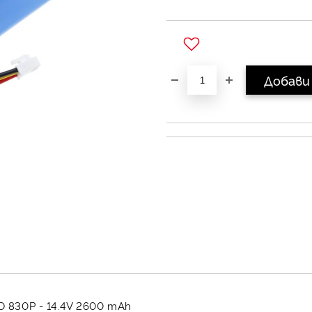
Добави в желани
O 830P - 14.4V 2600 mAh