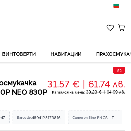
ВИНТОВЕРТИ
НАВИГАЦИИ
ПРАХОСМУКА
-5%
31.57 €
61.74 лв.
осмукачка
20P NEO 830P
33.23 €
64.99 лв.
Каталожна цена:
h
047
4894128173816
CS-LTR300VX
Barcode:
Cameron Sino PN: