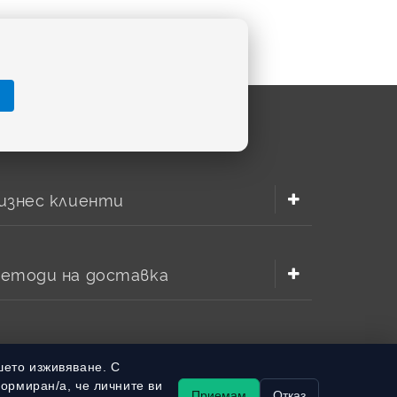
изнес клиенти
етоди на доставка
шето изживяване. С
формиран/а, че личните ви
Приемам
Отказ