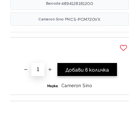
4894128181200
Barcode:
CS-PCM720VX
Cameron Sino PN:
Добави в желани
Cameron Sino
Марка: