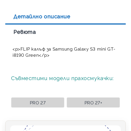
Детайлно описание
Ревюта
<p>FLIP калъф за Samsung Galaxy S3 mini GT-
i8190 Green</p>
Съвместими модели прахосмукачки:
PRO 27
PRO 27+