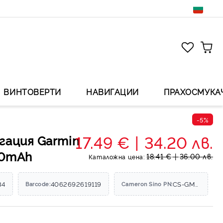
ВИНТОВЕРТИ
НАВИГАЦИИ
ПРАХОСМУКА
-5%
17.49 €
34.20 лв.
гация Garmin
50mAh
18.41 €
36.00 лв.
Каталожна цена:
34
4062692619119
CS-GMZ550SL
Barcode:
Cameron Sino PN: