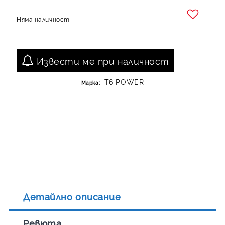
Няма наличност
Добави в желани
Извести ме при наличност
T6 POWER
Марка:
Детайлно описание
Ревюта