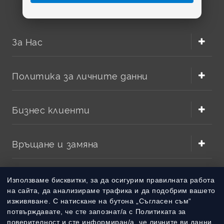
За Нас
Политика за личните данни
Бизнес клиенти
Връщане и замяна
Методи на плащане
Използваме бисквитки, за да осигурим правилната работа
на сайта, да анализираме трафика и да подобрим вашето
изживяване. С натискане на бутона „Съгласен съм“
Методи на доставка
потвърждавате, че сте запознат/а с Политиката за
поверителност и сте информиран/а, че личните ви данни