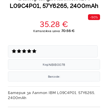
L09C4P01, 57Y6265, 2400mAh
-50%
35.28 €
70.56 €
Каталожна цена:
NBIB0078
Код:
Barcode:
Батерия за Лаптоп IBM L09C4P01, 57Y6265,
2400mAh