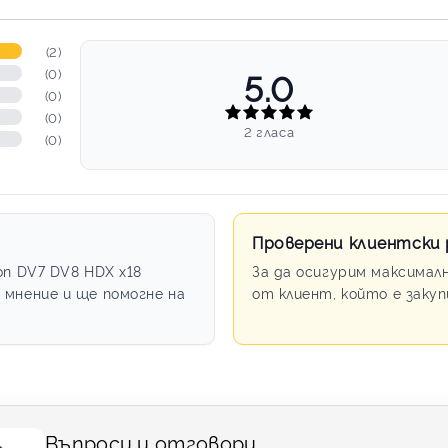
(2)
5.0
(0)
(0)
(0)
2 гласа
(0)
Проверени клиентски
on DV7 DV8 HDX x18
За да осигурим максимал
 мнение и ще помогне на
от клиент, който е заку
Въпроси и отговори