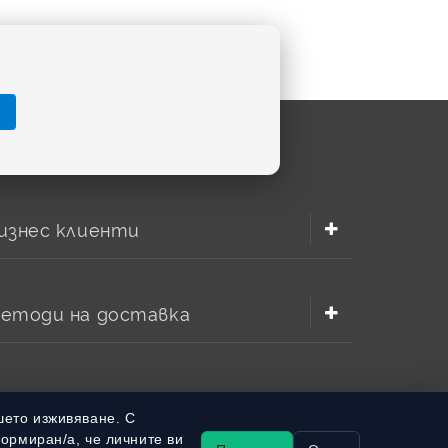
изнес клиенти
етоди на доставка
шето изживяване. С
формиран/а, че личните ви