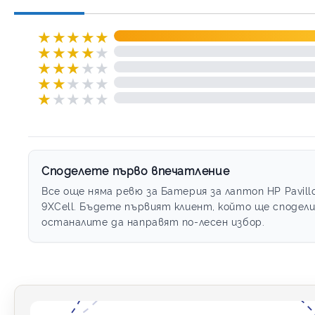
★
★
★
★
★
★
★
★
★
★
★
★
★
★
★
★
★
★
★
★
★
★
★
★
★
Споделете първо впечатление
Все още няма ревю за Батерия за лаптоп HP Pavill
9XCell. Бъдете първият клиент, който ще сподели
останалите да направят по-лесен избор.