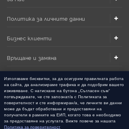
Политика за личните данни
Бизнес клиенти
Връщане и замяна
Методи на плащане
Използваме бисквитки, за да осигурим правилната работа
на сайта, да анализираме трафика и да подобрим вашето
изживяване. С натискане на бутона „Съгласен съм“
Методи на доставка
потвърждавате, че сте запознат/а с Политиката за
поверителност и сте информиран/а, че личните ви данни
може да бъдат обработвани и предоставяни на
получатели в рамките на ЕИП, когато това е необходимо
за предоставяне на услугата. Вижте повече за нашата
Политика за поверителност