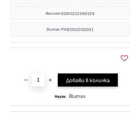
5060213369139
Barcode:
8050001001
Blumax PN:
Добави в желани
Blumax
Марка: