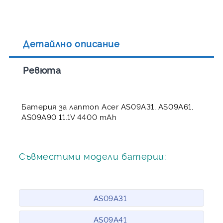
Детайлно описание
Ревюта
Батерия за лаптоп Acer AS09A31, AS09A61,
AS09A90 11.1V 4400 mAh
Съвместими модели батерии:
AS09A31
AS09A41