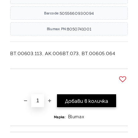
5055660930094
Barcode:
8050741001
Blumax PN:
BT.00603.113, AK.006BT.073, BT.00605.064
Добави в желани
Blumax
Марка: