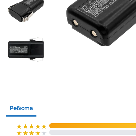
Ревюта
★
★
★
★
★
★
★
★
★
★