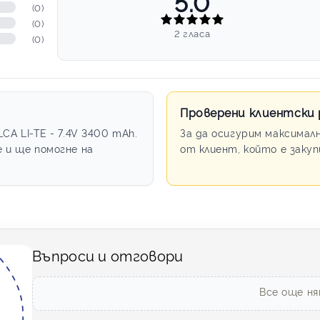
5.0
(0)
(0)
2 гласа
(0)
Проверени клиентски
A LI-TE - 7.4V 3400 mAh.
За да осигурим максимал
 и ще помогне на
от клиент, който е заку
Въпроси и отговори
Все още ня