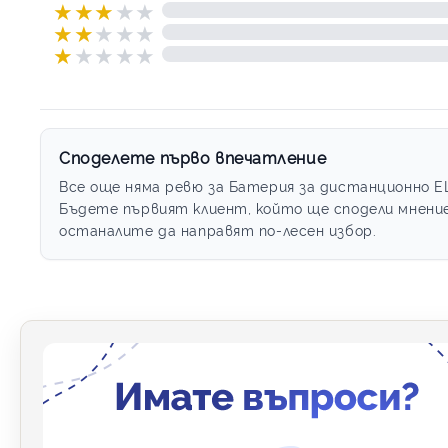
★
★
★
★
★
★
★
★
★
★
★
★
★
★
★
Споделете първо впечатление
Все още няма ревю за Батерия за дистанционно ELC
Бъдете първият клиент, който ще сподели мнение
останалите да направят по-лесен избор.