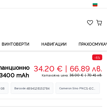
ВИНТОВЕРТИ
НАВИГАЦИИ
ПРАХОСМУКА
-5%
34.20 €
66.89 лв.
танционно
V 3400 mAh
36.00 €
70.41 лв.
Каталожна цена:
038
4894128151784
CS-ECH114BX
Barcode:
Cameron Sino PN: