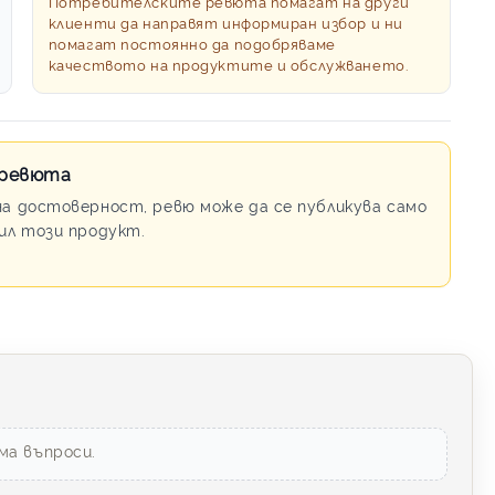
Потребителските ревюта помагат на други
клиенти да направят информиран избор и ни
помагат постоянно да подобряваме
качеството на продуктите и обслужването.
 ревюта
на достоверност, ревю може да се публикува само
пил този продукт.
ма въпроси.