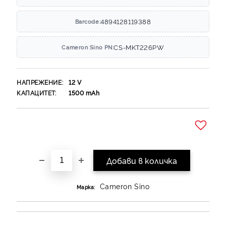
4894128119388
Barcode:
CS-MKT226PW
Cameron Sino PN:
НАПРЕЖЕНИЕ:
12
V
КАПАЦИТЕТ:
1500
mAh
Добави в желани
Cameron Sino
Марка: