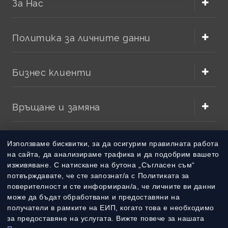
За Нас
Политика за личните данни
Бизнес клиенти
Връщане и замяна
Методи на плащане
Използваме бисквитки, за да осигурим правилната работа
на сайта, да анализираме трафика и да подобрим вашето
изживяване. С натискане на бутона „Съгласен съм“
Методи на доставка
потвърждавате, че сте запознат/а с Политиката за
поверителност и сте информиран/а, че личните ви данни
може да бъдат обработвани и предоставяни на
получатели в рамките на ЕИП, когато това е необходимо
за предоставяне на услугата. Вижте повече за нашата