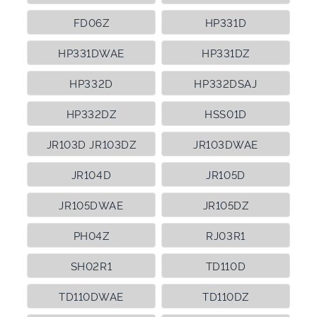
FD06Z
HP331D
HP331DWAE
HP331DZ
HP332D
HP332DSAJ
HP332DZ
HSS01D
JR103D JR103DZ
JR103DWAE
JR104D
JR105D
JR105DWAE
JR105DZ
PH04Z
RJ03R1
SH02R1
TD110D
TD110DWAE
TD110DZ