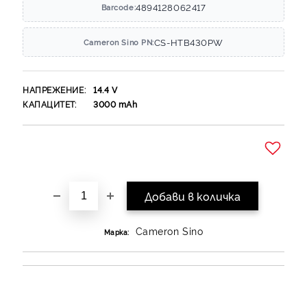
4894128062417
Barcode:
CS-HTB430PW
Cameron Sino PN:
НАПРЕЖЕНИЕ:
14.4
V
КАПАЦИТЕТ:
3000
mAh
Добави в желани
Cameron Sino
Марка: