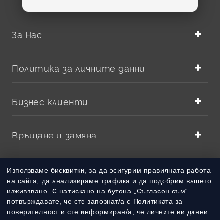
За Нас
Политика за личните данни
Бизнес клиенти
Връщане и замяна
Методи на плащане
Използваме бисквитки, за да осигурим правилната работа
на сайта, да анализираме трафика и да подобрим вашето
изживяване. С натискане на бутона „Съгласен съм“
Методи на доставка
потвърждавате, че сте запознат/а с Политиката за
поверителност и сте информиран/а, че личните ви данни