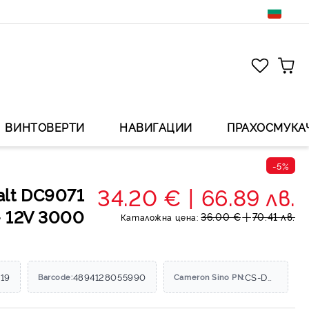
ВИНТОВЕРТИ
НАВИГАЦИИ
ПРАХОСМУКА
-5%
34.20 €
66.89 лв.
lt DC9071
 12V 3000
36.00 €
70.41 лв.
Каталожна цена:
19
4894128055990
CS-DWC540PX
Barcode:
Cameron Sino PN: