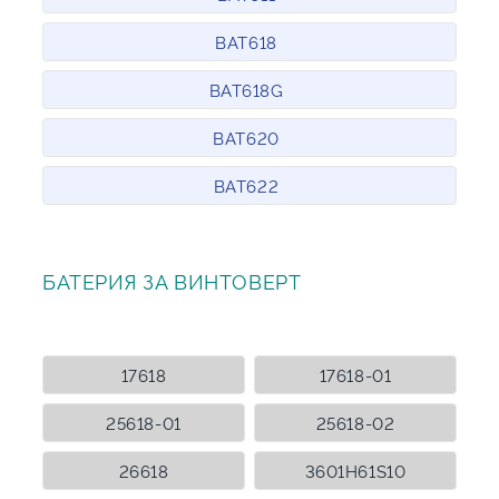
BAT618
BAT618G
BAT620
BAT622
БАТЕРИЯ ЗА ВИНТОВЕРТ
17618
17618-01
25618-01
25618-02
26618
3601H61S10