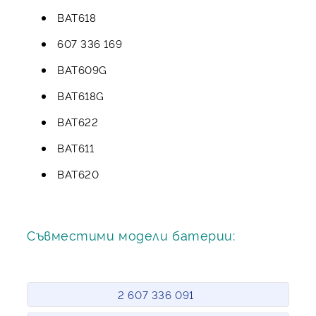
BAT618
607 336 169
BAT609G
BAT618G
BAT622
BAT611
BAT620
Съвместими модели батерии:
2 607 336 091