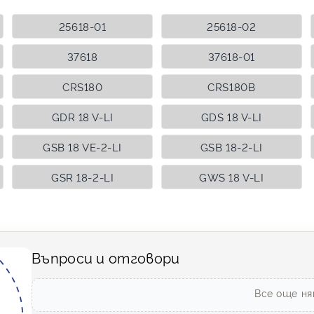
25618-01
25618-02
37618
37618-01
CRS180
CRS180B
GDR 18 V-LI
GDS 18 V-LI
GSB 18 VE-2-LI
GSB 18-2-LI
GSR 18-2-LI
GWS 18 V-LI
Въпроси и отговори
Все още ня