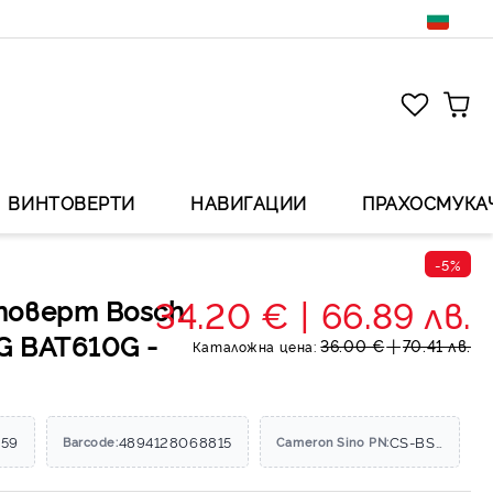
ВИНТОВЕРТИ
НАВИГАЦИИ
ПРАХОСМУКА
-5%
34.20 €
66.89 лв.
товерт Bosch
G BAT610G -
36.00 €
70.41 лв.
Каталожна цена:
359
4894128068815
CS-BST618PX
Barcode:
Cameron Sino PN: