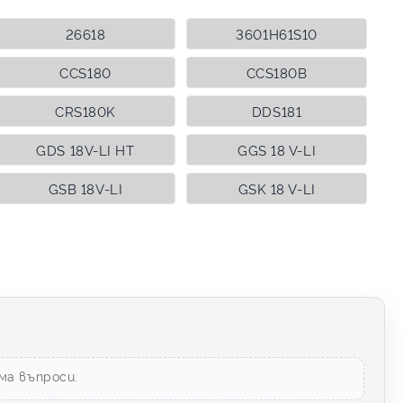
26618
3601H61S10
CCS180
CCS180B
CRS180K
DDS181
GDS 18V-LI HT
GGS 18 V-LI
GSB 18V-LI
GSK 18 V-LI
ма въпроси.