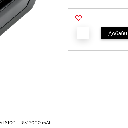
Добави в желани
AT610G - 18V 3000 mAh