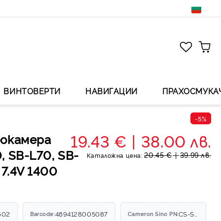
ВИНТОВЕРТИ
НАВИГАЦИИ
ПРАХОСМУКА
-5%
19.43 €
38.00 лв.
еокамера
, SB-L70, SB-
20.45 €
39.99 лв.
Каталожна цена:
 7.4V 1400
602
4894128005087
CS-SBL110
Barcode:
Cameron Sino PN: