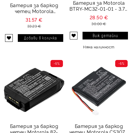
Батерия за Motorola
Батерия за баркод
BTRY-MC32-01-01 - 3.7V
четец Motorola
6800 mAh
WorkAbout Pro G1 G2 G3
28.50 €
31.57 €
G4 - 3.7V 3300 mAh
30.00 €
33.23 €
Виж детайли
Няма наличност
-5%
-5%
Батерия за баркод
Батерия за баркод
четец Motorola 82-
четец Motorola CS3070