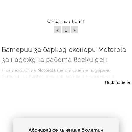
Страница 1 от 1
«
1
»
Батерии за баркод скенери Motorola
за надеждна работа всеки ден
В категорията
Motorola
ще откриете подбрани
батерии за баркод скенери, мобилни терминали и
Виж повече
индустриални четци, използвани в складове, търговски
обекти, логистични бази, сервизни екипи и
производствени среди. Когато устройството работи
по цял ден, качествената
батерия за баркод скенер
Motorola
е от решаващо значение за непрекъснато
сканиране, бърза обработка на стоки и по-малко
престой.
Предлагаме съвместими решения за популярни серии и
Абонирай се за нашия бюлетин