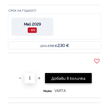
СРОК НА ГОДНОСТ:
Май 2029
- 10%
2.30 €
2.56 €
ЦЕНА:
Добави в желани
VARTA
Марка: