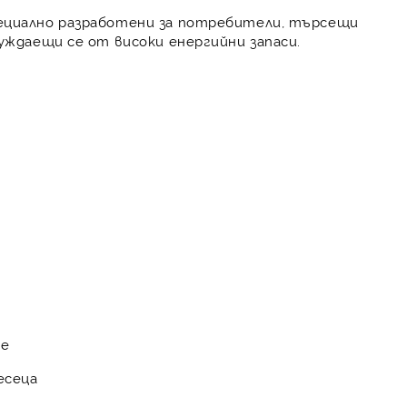
пециално разработени за потребители, търсещи
уждаещи се от високи енергийни запаси.
не
есеца