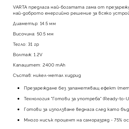
VARTA предлага най-богатата гама от презареж
най-доброто енергийно решение за всяко устрой
Диаметър: 14.5 мм
Височина: 50.5 мм
Тегло: 31 гр
Волтаж: 1.2V
Капацитет: 2400 mAh
Състав: никел-метал хидрид
Презареждане без запаметяващ ефект (memor
Технология "Готови за употреба" (Ready-to-U
Готови за използване веднага след като бъ
Много нисък процент на саморазряд - 75% о