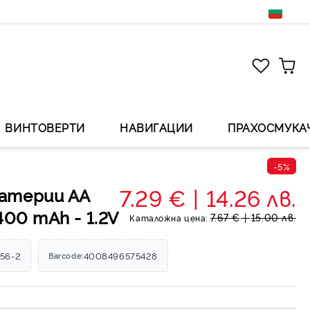
ВИНТОВЕРТИ
НАВИГАЦИИ
ПРАХОСМУКА
-5%
7.29 €
14.26 лв.
атерии АА
400 mAh - 1.2V
7.67 €
15.00 лв.
Каталожна цена:
56-2
4008496575428
Barcode: