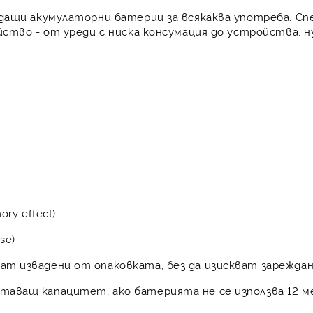
дащи акумулаторни батерии за всякаква употреба. С
ство - от уреди с ниска консумация до устройства, н
y effect)
se)
дат извадени от опаковката, без да изискват зарежда
ставащ капацитет, ако батерията не се използва 12 м