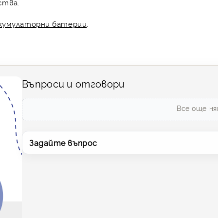
ства.
кумулаторни батерии
.
Въпроси и отговори
Все още ня
Задайте въпрос